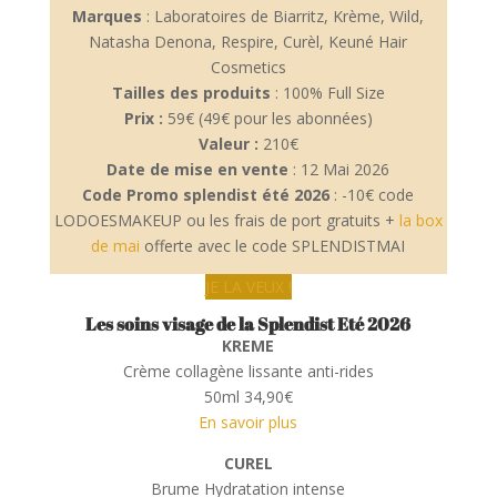
Marques
: Laboratoires de Biarritz, Krème, Wild,
Natasha Denona, Respire, Curèl, Keuné Hair
Cosmetics
Tailles des produits
: 100% Full Size
Prix :
59€ (49€ pour les abonnées)
Valeur :
210€
Date de mise en vente
: 12 Mai 2026
Code Promo splendist été 2026
: -10€ code
LODOESMAKEUP ou les frais de port gratuits +
la box
de mai
offerte avec le code SPLENDISTMAI
JE LA VEUX !
Les soins visage de la Splendist Eté 2026
KREME
Crème collagène lissante anti-rides
50ml 34,90€
En savoir plus
CUREL
Brume Hydratation intense