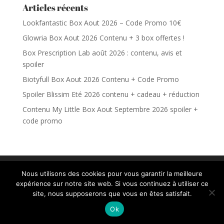
Articles récents
Lookfantastic Box Aout 2026 – Code Promo 10€
Glowria Box Aout 2026 Contenu + 3 box offertes !
Box Prescription Lab août 2026 : contenu, avis et
spoiler
Biotyfull Box Aout 2026 Contenu + Code Promo
Spoiler Blissim Eté 2026 contenu + cadeau + réduction
Contenu My Little Box Aout Septembre 2026 spoiler +
code promo
Nous utilisons des cookies pour vous garantir la meilleure
Les meilleurs calendriers de
expérience sur notre site web. Si vous continuez à utiliser ce
l'Avent 2026 pour Adultes
site, nous supposerons que vous en êtes satisfait.
Ok