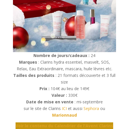
Nombre de jours/cadeaux :
24
Marques
: Clarins hydra essentiel, masvelt, SOS,
Relax, Eau Extraordinaire, mascara, huile lèvres etc.
Tailles des produits
: 21 formats découverte et 3 full
size
Prix :
104€ au lieu de 149€
Valeur :
330€
Date de mise en vente
: mi-septembre
sur le site de Clarins
ICI
et aussi
Sephora
ou
Marionnaud
Voir le contenu du Calendrier de l'Avent Clarins