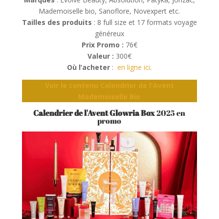
Mademoiselle bio, Sanoflore, Novexpert etc.
Tailles des produits
: 8 full size et 17 formats voyage
généreux
Prix Promo :
76€
Valeur :
300€
Où l’acheter
:
en ligne ici
.
Voir le contenu Calendrier de l'Avent
Mademoiselle Bio
Calendrier de l'Avent Glowria Box
2025 en
promo