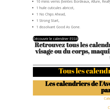
10 minis vernis (teintes Bordeaux, Allure, Rea
1 huile cuticules abricot,
1 No Chips Ahead,
1 Strong Start,
1 dissolvant Good As Gone.
Découvrir le calendrier ESSIE
Retrouvez tous les calendr
visage ou du corps, maquil
Tous les calend
Les calendriers de l'
pa
Cal
C