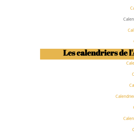
C
Calen
Cal
Les calendriers de
Cal
C
Ca
Calendrie
Calen
C