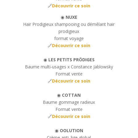
🔗
Découvrir ce soin
◉
NUXE
Hair Prodigieux shampooing ou démêlant hair
prodigieux
format voyage
🔗
Découvrir ce soin
◉
LES PETITS PRÖDIGES
Baume multi-usages x Constance Jablowsky
Format vente
🔗
Découvrir ce soin
◉
COTTAN
Baume gommage radieux
Format vente
🔗
Découvrir ce soin
◉
OOLUTION
Crème anti-âge global