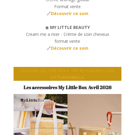
Format vente
🔗
Découvrir ce soin
◉
MY LITTLE BEAUTY
Cream me a river - Crème de soin cheveux
format vente
🔗
Découvrir ce soin
Découvrir My Litlle Box + 10€ de réduction code
LITTLEISABELLE
Les accessoires My Little Box
Avril 2026