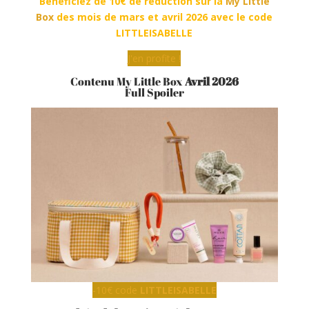
Bénéficiez de 10€ de réduction sur la
My Little
Box
des mois de mars et avril 2026 avec le code
LITTLEISABELLE
J'en profite !
Contenu My Little Box
Avril 2026
Full Spoiler
-10€ code
LITTLEISABELLE