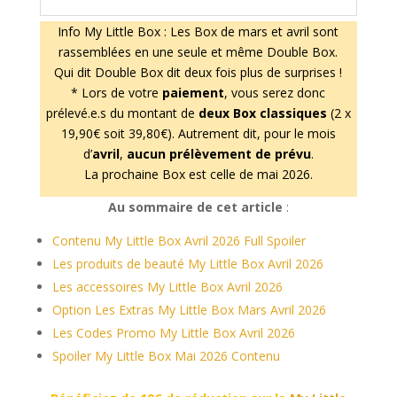
Info My Little Box : Les Box de mars et avril sont
rassemblées en une seule et même Double Box.
Qui dit Double Box dit deux fois plus de surprises !
* Lors de votre
paiement
, vous serez donc
prélevé.e.s du montant de
deux Box classiques
(2 x
19,90€ soit 39,80€). Autrement dit, pour le mois
d’
avril
,
aucun prélèvement de prévu
.
La prochaine Box est celle de mai 2026.
Au sommaire de cet article
:
Contenu My Little Box Avril 2026 Full Spoiler
Les produits de beauté My Little Box Avril 2026
Les accessoires My Little Box Avril 2026
Option Les Extras My Little Box Mars Avril 2026
Les Codes Promo My Little Box Avril 2026
Spoiler My Little Box Mai 2026 Contenu