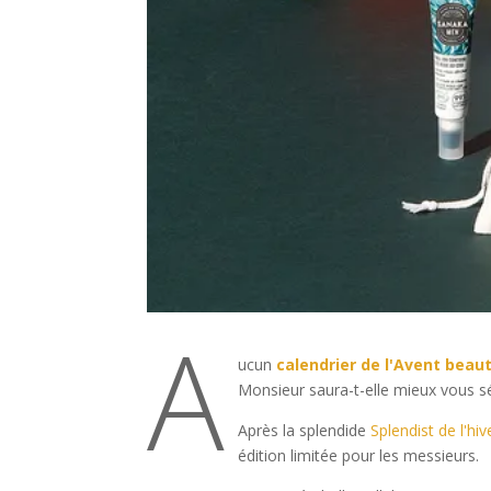
A
ucun
calendrier de l'Avent bea
Monsieur saura-t-elle mieux vous sé
Après la splendide
Splendist de l'hiv
édition limitée pour les messieurs.