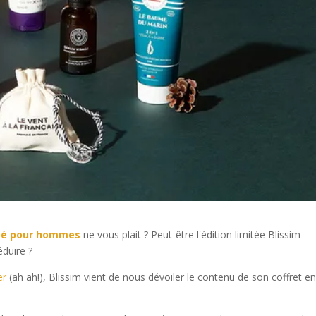
uté pour hommes
ne vous plait ? Peut-être l'édition limitée Blissim
duire ?
er
(ah ah!), Blissim vient de nous dévoiler le contenu de son coffret e