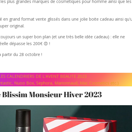
c les plus grandes marques de cosmétiques pour homme ainsi que les
é en grand format vente glissés dans une jolie boite cadeau ainsi qu'
uper original.
oujours un super bon plan (et une très belle idée cadeau) : elle ne
réelle dépasse les 200€ 😍 !
 partir du 28 octobre !
ES CALENDRIERS DE L'AVENT BEAUTE 2023
antastic, Nuoo Box, Sephora, Marionnaud, Mac Cosmetics etc.)
e Blissim Monsieur Hiver 2023