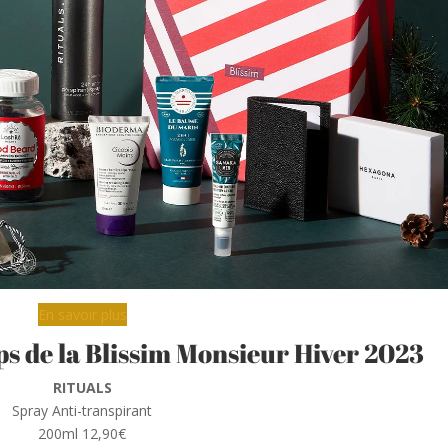
En savoir plus
ps de la Blissim Monsieur Hiver 2023
RITUALS
Spray Anti-transpirant
200ml 12,90€