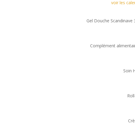
voir les cal
Gel Douche Scandinave 3
Complément alimentai
Soin 
Rol
Crè